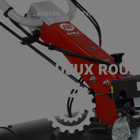
ACCUEIL
SERVICES
NOS MA
P
URS À DEUX ROUES