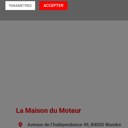
r demande
Prix sur demande
ACCEPTER
PARAMETRES
 suite
Lire la suite
La Maison du Moteur
Avenue de l’Indépendance 49, B4020 Wandre