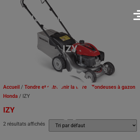
IZY
Accueil
/
Tondre et entretenir la terre
/
Tondeuses à gazon
Honda
/ IZY
IZY
2 résultats affichés