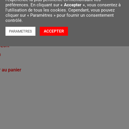
préférences. En cliquant sur
« Accepter »
, vous consentez à
l'utilisation de tous les cookies. Cependant, vous pouvez
cliquer sur « Paramètres » pour fournir un consentement
contrôlé.
ACCEPTER
PARAMETRES
0, SANS BATTERIE NI
GEUR
0
r au panier