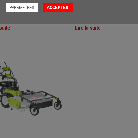
FM 13.09 STAGE5 4WD
ACCEPTER
PARAMETRES
r demande
Prix sur demande
 suite
Lire la suite