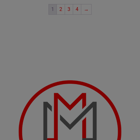
1
2
3
4
→