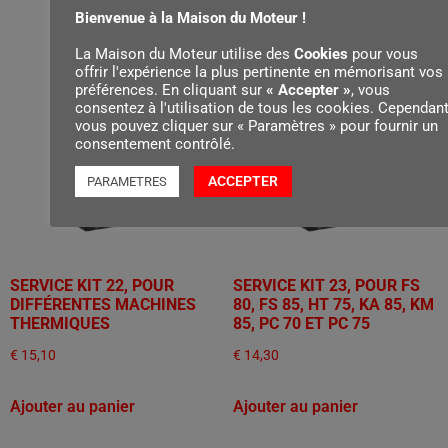
Bienvenue à la Maison du Moteur !
La Maison du Moteur utilise des
Cookies
pour vous
offrir l'expérience la plus pertinente en mémorisant vos
préférences. En cliquant sur
« Accepter »
, vous
consentez à l'utilisation de tous les cookies. Cependant
vous pouvez cliquer sur « Paramètres » pour fournir un
consentement contrôlé.
ACCEPTER
PARAMETRES
SERVICE KIT 22, POUR
SERVICE KIT 23, POUR FS
DIFFÉRENTES MACHINES
80, FS 85, HT 75, KA 85, KM
THERMIQUES
85, PC 70 ET PC 75
€
15,10
€
14,30
Ajouter au panier
Ajouter au panier