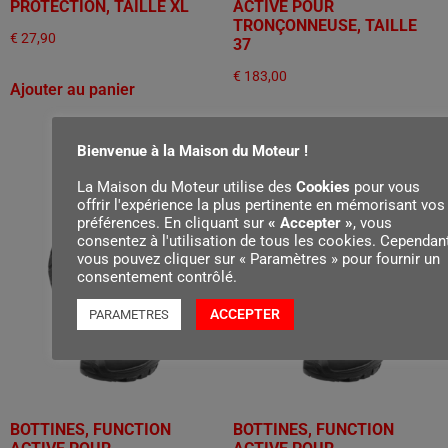
PROTECTION, TAILLE XL
ACTIVE POUR
TRONÇONNEUSE, TAILLE
€
27,90
37
€
183,00
Ajouter au panier
Ajouter au panier
Bienvenue à la Maison du Moteur !
La Maison du Moteur utilise des
Cookies
pour vous
offrir l'expérience la plus pertinente en mémorisant vos
préférences. En cliquant sur
« Accepter »
, vous
consentez à l'utilisation de tous les cookies. Cependant
vous pouvez cliquer sur « Paramètres » pour fournir un
consentement contrôlé.
ACCEPTER
PARAMETRES
BOTTINES, FUNCTION
BOTTINES, FUNCTION