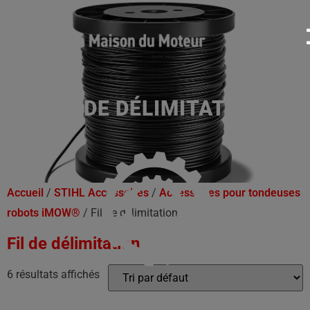
FIL DE DÉLIMITATION
Accueil
/
STIHL Accessoires
/
Accessoires pour tondeuses
robots iMOW®
/ Fil de délimitation
Fil de délimitation
6 résultats affichés