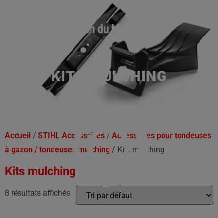
KITS MULCHING
Accueil
/
STIHL Accessoires
/
Accessoires pour tondeuses
à gazon / tondeuses mulching
/ Kits mulching
Kits mulching
8 résultats affichés