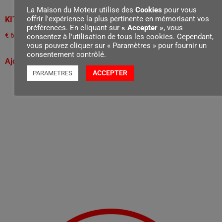
La Maison du Moteur utilise des
Cookies
pour vous
offrir l'expérience la plus pertinente en mémorisant vos
KIT MULCHING - AMK 448
OBTURATEUR MULCHING -
préférences. En cliquant sur
« Accepter »
, vous
AMK 065
€
69,00
consentez à l'utilisation de tous les cookies. Cependant,
€
43,00
vous pouvez cliquer sur « Paramètres » pour fournir un
consentement contrôlé.
Ajouter au panier
Ajouter au panier
ACCEPTER
PARAMETRES