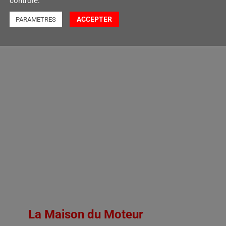
contrôlé.
€
10,50
ACCEPTER
PARAMETRES
r au panier
Ajouter au panier
La Maison du Moteur