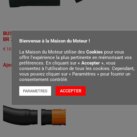
BUSE RONDE DROITE, POUR
EMBOUT COUDÉ, POUR BR
BR 700
800
Bienvenue à la Maison du Moteur !
€
10,40
€
15,90
La Maison du Moteur utilise des
Cookies
pour vous
offrir l'expérience la plus pertinente en mémorisant vos
préférences. En cliquant sur
« Accepter »
, vous
Ajouter au panier
Ajouter au panier
consentez à l'utilisation de tous les cookies. Cependant,
vous pouvez cliquer sur « Paramètres » pour fournir un
consentement contrôlé.
ACCEPTER
PARAMETRES