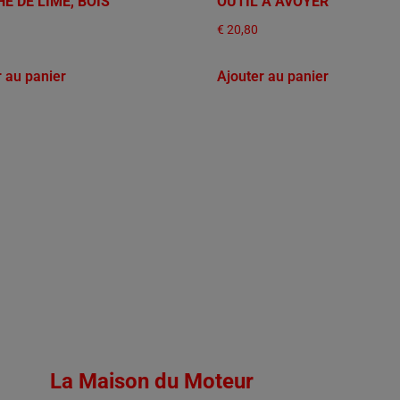
E DE LIME, BOIS
OUTIL À AVOYER
€
20,80
r au panier
Ajouter au panier
La Maison du Moteur