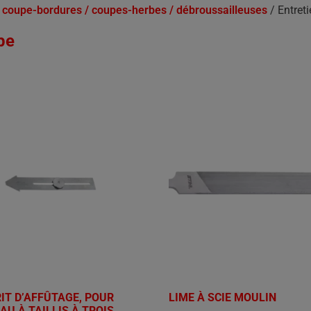
 coupe-bordures / coupes-herbes / débroussailleuses
/ Entreti
pe
IT D’AFFÛTAGE, POUR
LIME À SCIE MOULIN
AU À TAILLIS À TROIS