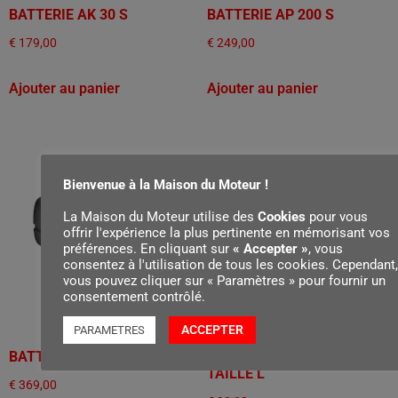
BATTERIE AK 30 S
BATTERIE AP 200 S
€
179,00
€
249,00
Ajouter au panier
Ajouter au panier
Bienvenue à la Maison du Moteur !
La Maison du Moteur utilise des
Cookies
pour vous
offrir l'expérience la plus pertinente en mémorisant vos
préférences. En cliquant sur
« Accepter »
, vous
consentez à l'utilisation de tous les cookies. Cependant,
vous pouvez cliquer sur « Paramètres » pour fournir un
consentement contrôlé.
ACCEPTER
PARAMETRES
BATTERIE AP 300 S
BOÎTE DE RANGEMENT,
TAILLE L
€
369,00