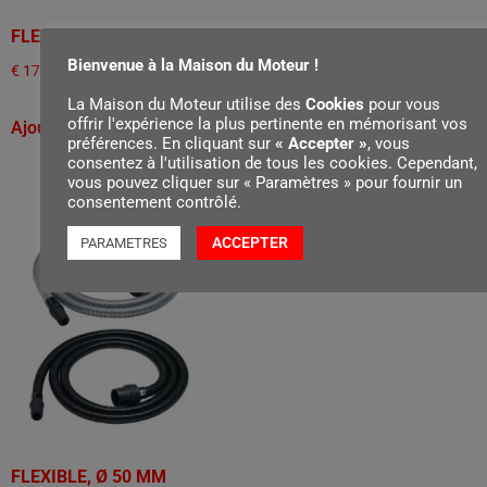
FLEXIBLE, Ø 36 MM
FLEXIBLE, Ø 36 MM X 3,0 M,
POUR SE 122, SE 122 E
Bienvenue à la Maison du Moteur !
€
17,40
€
39,00
La Maison du Moteur utilise des
Cookies
pour vous
offrir l'expérience la plus pertinente en mémorisant vos
Ajouter au panier
préférences. En cliquant sur
« Accepter »
, vous
Ajouter au panier
consentez à l'utilisation de tous les cookies. Cependant,
vous pouvez cliquer sur « Paramètres » pour fournir un
consentement contrôlé.
ACCEPTER
PARAMETRES
FLEXIBLE, Ø 50 MM