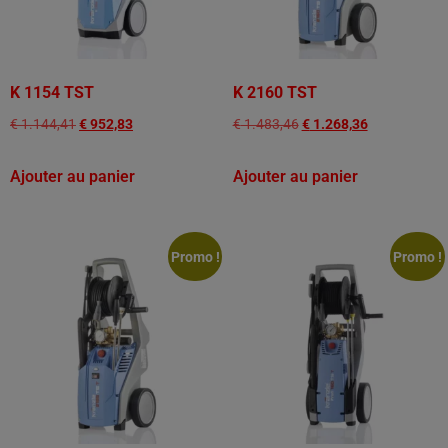
K 1154 TST
K 2160 TST
€
1.144,41
€
952,83
€
1.483,46
€
1.268,36
Ajouter au panier
Ajouter au panier
Promo !
Promo !