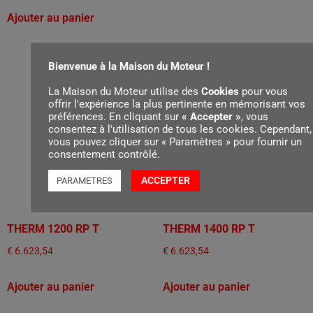
Ajouter au panier
Bienvenue à la Maison du Moteur !
La Maison du Moteur utilise des
Cookies
pour vous
offrir l'expérience la plus pertinente en mémorisant vos
préférences. En cliquant sur
« Accepter »
, vous
consentez à l'utilisation de tous les cookies. Cependant,
vous pouvez cliquer sur « Paramètres » pour fournir un
consentement contrôlé.
ACCEPTER
PARAMETRES
THERM 1200 RP T
THERM 1400 RP T
€
6.623,54
€
6.623,54
Ajouter au panier
Ajouter au panier