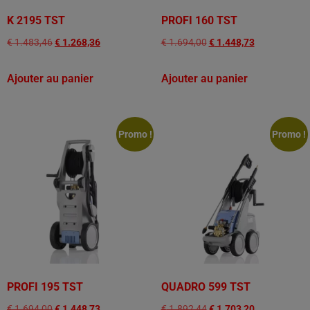
K 2195 TST
PROFI 160 TST
€
1.483,46
€
1.268,36
€
1.694,00
€
1.448,73
Ajouter au panier
Ajouter au panier
Promo !
Promo !
PROFI 195 TST
QUADRO 599 TST
€
1.694,00
€
1.448,73
€
1.892,44
€
1.703,20