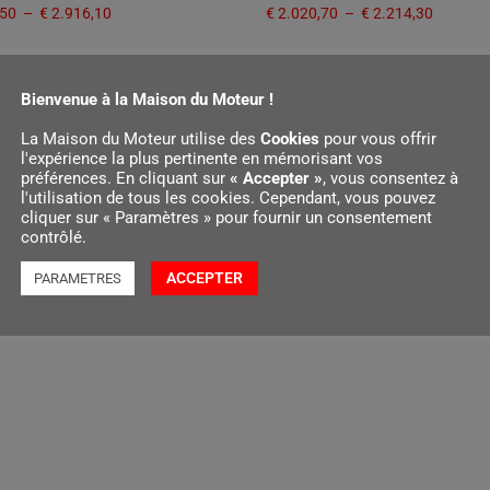
,50
–
€
2.916,10
€
2.020,70
–
€
2.214,30
des options
Choix des options
Bienvenue à la Maison du Moteur !
La Maison du Moteur utilise des
Cookies
pour vous offrir
l'expérience la plus pertinente en mémorisant vos
préférences. En cliquant sur
« Accepter »
, vous consentez à
l'utilisation de tous les cookies. Cependant, vous pouvez
cliquer sur « Paramètres » pour fournir un consentement
contrôlé.
ACCEPTER
PARAMETRES