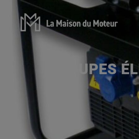
GROUPES É