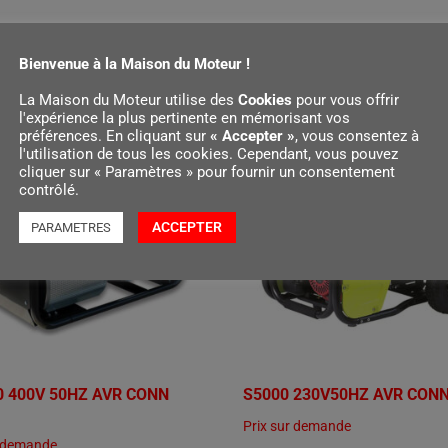
 suite
Lire la suite
Bienvenue à la Maison du Moteur !
La Maison du Moteur utilise des
Cookies
pour vous offrir
l'expérience la plus pertinente en mémorisant vos
préférences. En cliquant sur
« Accepter »
, vous consentez à
l'utilisation de tous les cookies. Cependant, vous pouvez
cliquer sur « Paramètres » pour fournir un consentement
contrôlé.
ACCEPTER
PARAMETRES
0 400V 50HZ AVR CONN
S5000 230V50HZ AVR CON
Prix sur demande
r demande